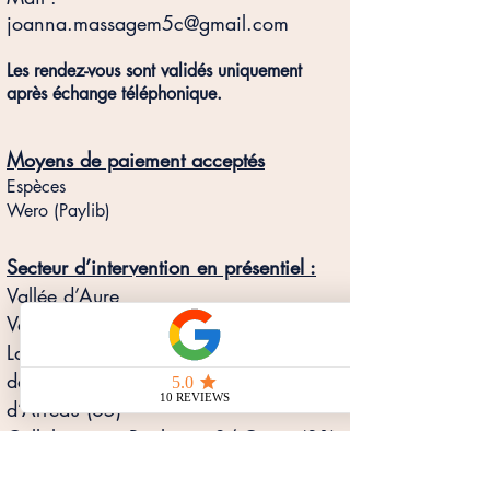
joanna.massagem5c@gmail.com
Les rendez-vous sont validés uniquement
après échange téléphonique.
Moyens de paiement acceptés
Espèces
Wero (Paylib)
Secteur d’intervention en présentiel :
Vallée d’Aure
Vallée du Louron
Lannemezan
dans un rayon de 30 km autour
d’Arreau (65)
Collaboration Boulogne S/ Gesse (31)