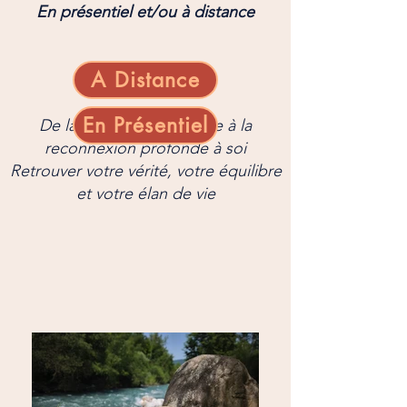
En présentiel et/ou à distance
A Distance
En Présentiel
De la libération intérieure à la
reconnexion profonde à soi
Retrouver votre vérité, votre équilibre
et votre élan de vie