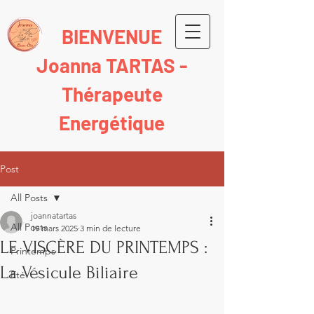
BIENVENUE
Joanna TARTAS -
Thérapeute
Energétique
Post
All Posts
joannatartas
All Posts
19 mars 2025
3 min de lecture
LE VISCÈRE DU PRINTEMPS :
Printemps
La Vésicule Biliaire
Eté