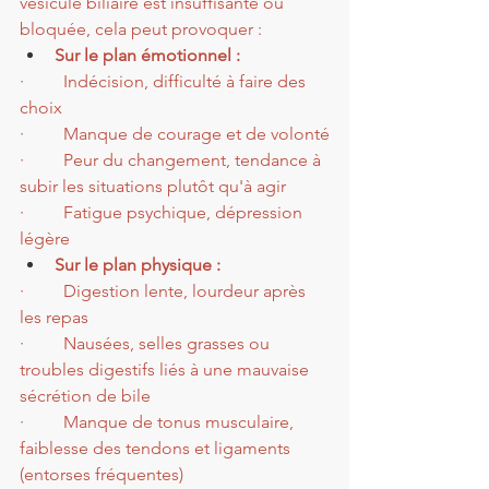
vésicule biliaire est insuffisante ou 
bloquée, cela peut provoquer :
Sur le plan émotionnel :
·         Indécision, difficulté à faire des 
choix
·         Manque de courage et de volonté
·         Peur du changement, tendance à 
subir les situations plutôt qu'à agir
·         Fatigue psychique, dépression 
légère
Sur le plan physique :
·         Digestion lente, lourdeur après 
les repas
·         Nausées, selles grasses ou 
troubles digestifs liés à une mauvaise 
sécrétion de bile
·         Manque de tonus musculaire, 
faiblesse des tendons et ligaments 
(entorses fréquentes)