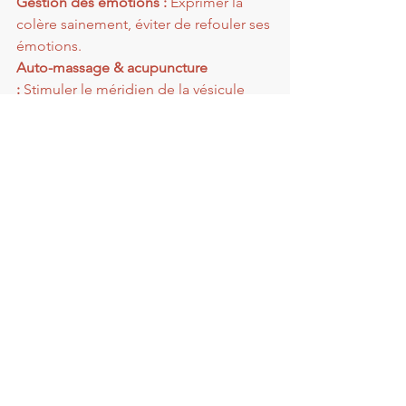
Gestion des émotions :
 Exprimer la 
colère sainement, éviter de refouler ses 
émotions.
Auto-massage & acupuncture 
:
 Stimuler le méridien de la vésicule 
biliaire (points comme VB34 pour la 
circulation du Qi).
Certains aliments peuvent aussi vous 
aider à prendre soin de votre vésicule 
biliaire tout au long du printemps :
le 
riz brun, l’orge, le millet, le quinoa, 
l’épeautre, le canut, l’avoine et les 
baies de blé. Si vous avez une 
sensibilité au gluten, évitez les céréales 
comme l’orge et l’épeautre.
Les légumes à feuilles sont à favoriser : 
le chou frisé, le chou vert, le chou 